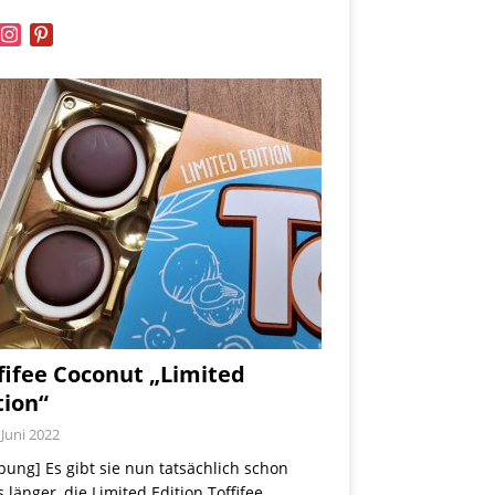
book
instagram
pinterest
fifee Coconut „Limited
tion“
 Juni 2022
ung] Es gibt sie nun tatsächlich schon
 länger, die Limited Edition Toffifee