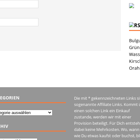
Bulgu
Grüne
Wass
Kirsc
Orah
EGORIEN
Die mit * gekennzeichneten Links s
sogenannte Affiliate Links. Kommt 
einen solchen Link ein Einkauf
gorien
zustande, werden wir mit einer
Provision beteiligt. Für Dich entste
HIV
dabei keine Mehrkosten. Wo, wann
wie Du etwas kaufst oder buchst, bl