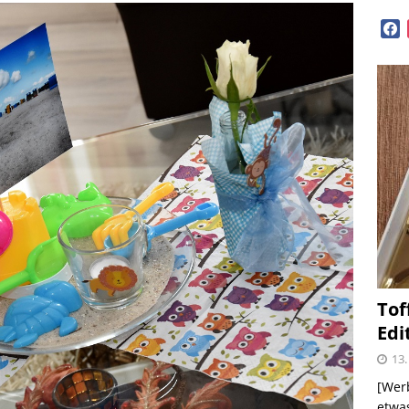
GEN
face
diterrane Delikatessen – Spezialitäten aus dem
OPVORSTELLUNGEN
lloween mit Beerenweine
SHOPVORSTELLUNGEN
Beerenweine – ein Ritterfest auch für zu Hause
me – zweimal und nie wieder
SHOPVORSTELLUNGEN
 Kellogg ® Müslis – mit einem knackigen Crunch
Tof
GEN
Edi
firsich-Maracuja Punsch aus dem Hause
13.
KTVORSTELLUNGEN
[Werb
etwas