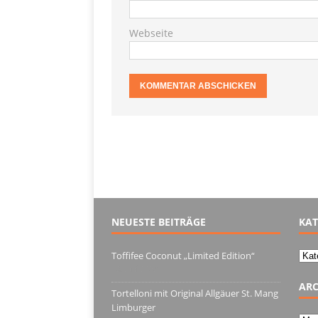
Webseite
NEUESTE BEITRÄGE
KAT
Kate
Toffifee Coconut „Limited Edition“
13. Juni 2022
ARC
Tortelloni mit Original Allgäuer St. Mang
Limburger