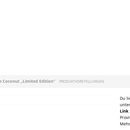
ee Coconut „Limited Edition“
PRODUKTVORSTELLUNGEN
loni mit Original Allgäuer St. Mang Limburger
Du li
unte
GEN
Link
Provi
ucleon – Sean Leder Wochenendtasche von Trendhim
Mehr