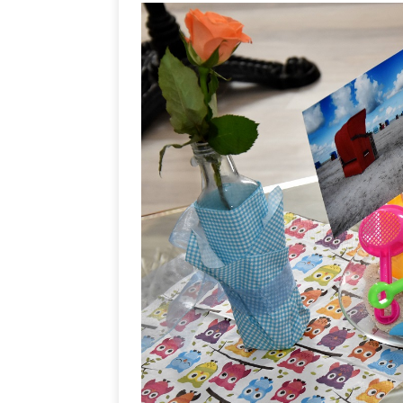
PRODUKTVORSTELLUN
Me
[ 5. Dezember 2021 ]
Mittelmeerraum
SH
Ha
[ 11. Oktober 2021 ]
[ 28. September 2021 ]
SHOPVORSTELLUNGEN
my Ti
[ 10. April 2021 ]
W.K.
[ 9. Februar 2021 ]
PRODUKTVORSTELLUN
P
[ 19. Dezember 2020 ]
VERPOORTEN
PRODU