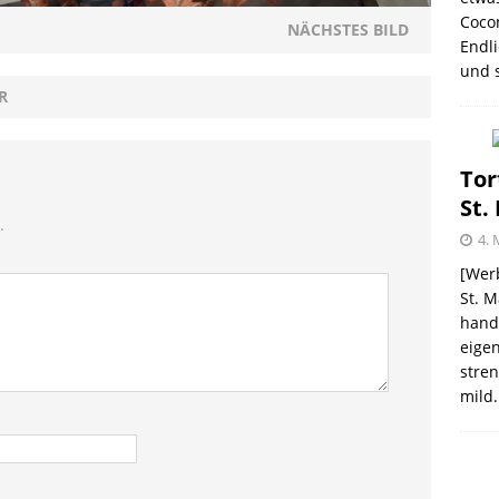
election des Jahres 2021 von Melitta® BellaCrema®
Coco
NÄCHSTES BILD
Endli
GEN
und s
R
Tor
St.
.
4. 
[Werb
St. M
handw
eigen
stren
mild.