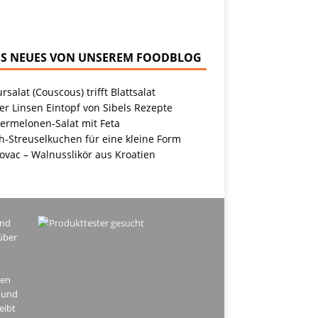
NEUES VON UNSEREM FOODBLOG
rsalat (Couscous) trifft Blattsalat
r Linsen Eintopf von Sibels Rezepte
ermelonen-Salat mit Feta
h-Streuselkuchen für eine kleine Form
ovac – Walnusslikör aus Kroatien
ind
über
hen
 und
eibt