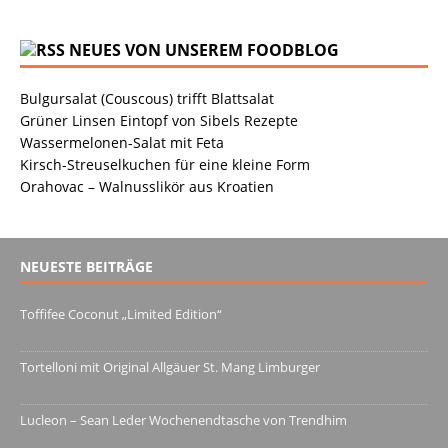
NEUES VON UNSEREM FOODBLOG
Bulgursalat (Couscous) trifft Blattsalat
Grüner Linsen Eintopf von Sibels Rezepte
Wassermelonen-Salat mit Feta
Kirsch-Streuselkuchen für eine kleine Form
Orahovac – Walnusslikör aus Kroatien
NEUESTE BEITRÄGE
Toffifee Coconut „Limited Edition“
13. Juni 2022
Tortelloni mit Original Allgäuer St. Mang Limburger
4. März 2022
Lucleon – Sean Leder Wochenendtasche von Trendhim
28. Dezember 2021