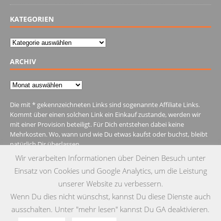
KATEGORIEN
Kategorien
ARCHIV
Archiv
Die mit * gekennzeichneten Links sind sogenannte Affiliate Links.
Kommt über einen solchen Link ein Einkauf zustande, werden wir
mit einer Provision beteiligt. Für Dich entstehen dabei keine
Mehrkosten. Wo, wann und wie Du etwas kaufst oder buchst, bleibt
natürlich Dir überlassen.
Wir verarbeiten Informationen über Deinen Besuch unter
Einsatz von Cookies und Google Analytics, um die Leistung
unserer Website zu verbessern.
Wenn Du dies nicht wünschst, kannst Du diese Dienste auch
MENU
ausschalten. Unter "mehr lesen" kannst Du GA deaktivieren.