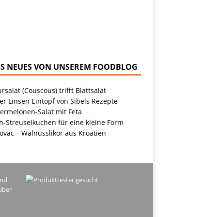
NEUES VON UNSEREM FOODBLOG
rsalat (Couscous) trifft Blattsalat
r Linsen Eintopf von Sibels Rezepte
ermelonen-Salat mit Feta
h-Streuselkuchen für eine kleine Form
ovac – Walnusslikör aus Kroatien
ind
über