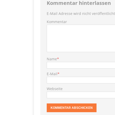
[ 28. September 2021 ]
Kommentar hinterlassen
SHOPVORSTELLUNGEN
E-Mail Adresse wird nicht veröffentlicht
my Ti
Kommentar
[ 10. April 2021 ]
W.K.
[ 9. Februar 2021 ]
PRODUKTVORSTELLUN
P
[ 19. Dezember 2020 ]
Name
*
VERPOORTEN
PRODU
E-Mail
*
S
[ 29. November 2020 ]
PRODUKTVORSTELLUN
Webseite