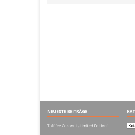
NEUESTE BEITRÄGE
KAT
Kate
Toffifee Coconut „Limited Edition“
13. Juni 2022