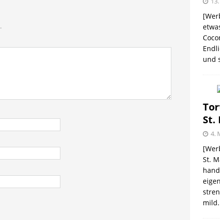
13.
[Werb
.
etwas
Coco
me – zweimal und nie wieder
SHOPVORSTELLUNGEN
Endli
und s
 Kellogg ® Müslis – mit einem knackigen Crunch
GEN
firsich-Maracuja Punsch aus dem Hause
Tor
St.
KTVORSTELLUNGEN
4. 
election des Jahres 2021 von Melitta® BellaCrema®
[Werb
St. M
GEN
handw
eigen
stren
mild.