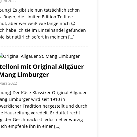
 Juni 2022
ung] Es gibt sie nun tatsächlich schon
 länger, die Limited Edition Toffifee
nut, aber wer weiß wie lange noch 😉
ch habe ich sie im Einzelhandel gefunden
ie ist natürlich sofort in meinem
[…]
telloni mit Original Allgäuer
 Mang Limburger
März 2022
ung] Der Käse-Klassiker Original Allgäuer
ang Limburger wird seit 1910 in
erklicher Tradition hergestellt und durch
e Hausreifung veredelt. Er duftet recht
g, der Geschmack ist jedoch eher würzig-
 Ich empfehle ihn in einer
[…]