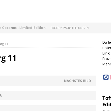
ee Coconut „Limited Edition“
PRODUKTVORSTELLUNGEN
loni mit Original Allgäuer St. Mang Limburger
Du li
urg 11
unte
GEN
Link
g 11
Provi
ucleon – Sean Leder Wochenendtasche von Trendhim
Mehr
GEN
face
diterrane Delikatessen – Spezialitäten aus dem
NÄCHSTES BILD
OPVORSTELLUNGEN
R
Tof
lloween mit Beerenweine
SHOPVORSTELLUNGEN
Edi
Beerenweine – ein Ritterfest auch für zu Hause