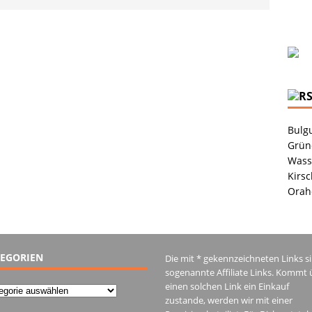
Bulgu
Grüne
Wass
Kirsc
Orah
EGORIEN
Die mit * gekennzeichneten Links s
sogenannte Affiliate Links. Kommt 
einen solchen Link ein Einkauf
gorien
zustande, werden wir mit einer