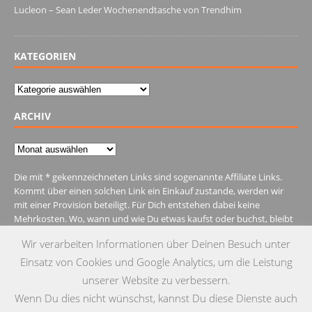
Lucleon – Sean Leder Wochenendtasche von Trendhim
28. Dezember 2021
KATEGORIEN
Kategorien
ARCHIV
Archiv
Die mit * gekennzeichneten Links sind sogenannte Affiliate Links.
Kommt über einen solchen Link ein Einkauf zustande, werden wir
mit einer Provision beteiligt. Für Dich entstehen dabei keine
Mehrkosten. Wo, wann und wie Du etwas kaufst oder buchst, bleibt
natürlich Dir überlassen.
Wir verarbeiten Informationen über Deinen Besuch unter
Einsatz von Cookies und Google Analytics, um die Leistung
unserer Website zu verbessern.
Wenn Du dies nicht wünschst, kannst Du diese Dienste auch
IMPRESSUM
DATENSCHUTZ
KONTAKT