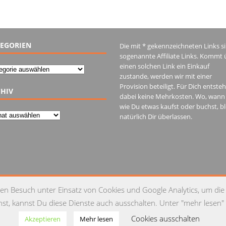
EGORIEN
Die mit * gekennzeichneten Links s
sogenannte Affiliate Links. Kommt 
einen solchen Link ein Einkauf
gorien
zustande, werden wir mit einer
Provision beteiligt. Für Dich entste
HIV
dabei keine Mehrkosten. Wo, wann
wie Du etwas kaufst oder buchst, bl
iv
natürlich Dir überlassen.
IM
en Besuch unter Einsatz von Cookies und Google Analytics, um die
t, kannst Du diese Dienste auch ausschalten. Unter "mehr lesen" 
Cookies ausschalten
Akzeptieren
Mehr lesen