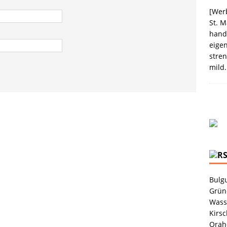
election des Jahres 2021 von Melitta® BellaCrema®
[Werb
St. M
GEN
handw
eigen
stren
mild.
Bulgu
Grüne
Wass
Kirsc
Orah