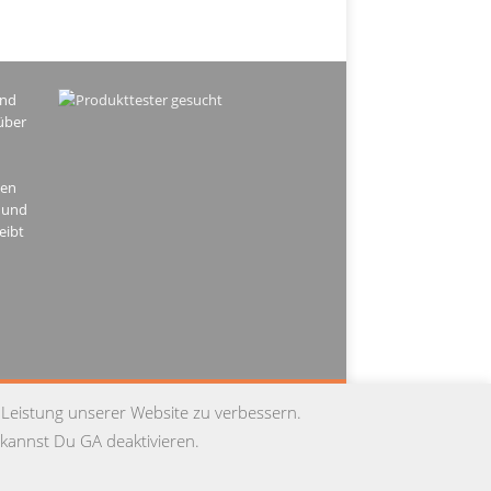
ind
über
hen
 und
eibt
PRESSUM
DATENSCHUTZ
KONTAKT
 Leistung unserer Website zu verbessern.
kannst Du GA deaktivieren.