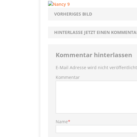
PRODUKTVORSTELLUN
Me
[ 5. Dezember 2021 ]
VORHERIGES BILD
Mittelmeerraum
SH
HINTERLASSE JETZT EINEN KOMMENTA
Ha
[ 11. Oktober 2021 ]
[ 28. September 2021 ]
Kommentar hinterlassen
SHOPVORSTELLUNGEN
E-Mail Adresse wird nicht veröffentlicht
my Ti
Kommentar
[ 10. April 2021 ]
W.K.
[ 9. Februar 2021 ]
PRODUKTVORSTELLUN
P
[ 19. Dezember 2020 ]
Name
*
VERPOORTEN
PRODU