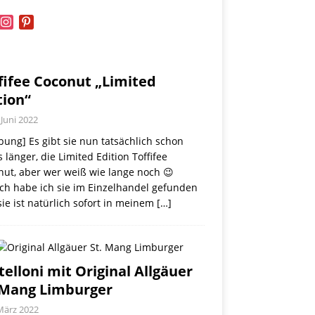
book
instagram
pinterest
fifee Coconut „Limited
tion“
 Juni 2022
ung] Es gibt sie nun tatsächlich schon
 länger, die Limited Edition Toffifee
nut, aber wer weiß wie lange noch 😉
ch habe ich sie im Einzelhandel gefunden
ie ist natürlich sofort in meinem
[…]
telloni mit Original Allgäuer
 Mang Limburger
März 2022