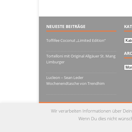
NEUESTE BEITRÄGE
KAT
Kate
Toffifee Coconut „Limited Edition“
13. Juni 2022
ARC
Tortelloni mit Original Allgäuer St. Mang
Limburger
Arch
4. März 2022
Lucleon – Sean Leder
Wochenendtasche von Trendhim
28. Dezember 2021
Wir verarbeiten Informationen über Dein
Wenn Du dies nicht wünschs
© Copyright 2015 by Testgulasch