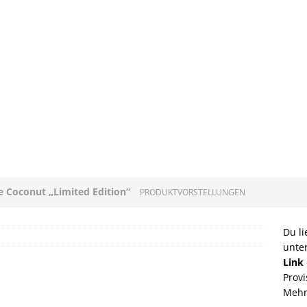
ee Coconut „Limited Edition“
PRODUKTVORSTELLUNGEN
loni mit Original Allgäuer St. Mang Limburger
Du li
unte
GEN
Link
Provi
ucleon – Sean Leder Wochenendtasche von Trendhim
Mehr