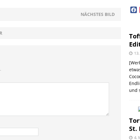
GEN
face
diterrane Delikatessen – Spezialitäten aus dem
NÄCHSTES BILD
OPVORSTELLUNGEN
R
Tof
lloween mit Beerenweine
SHOPVORSTELLUNGEN
Edi
Beerenweine – ein Ritterfest auch für zu Hause
13.
[Werb
.
etwas
Coco
me – zweimal und nie wieder
SHOPVORSTELLUNGEN
Endli
und s
 Kellogg ® Müslis – mit einem knackigen Crunch
GEN
firsich-Maracuja Punsch aus dem Hause
Tor
St.
KTVORSTELLUNGEN
4. 