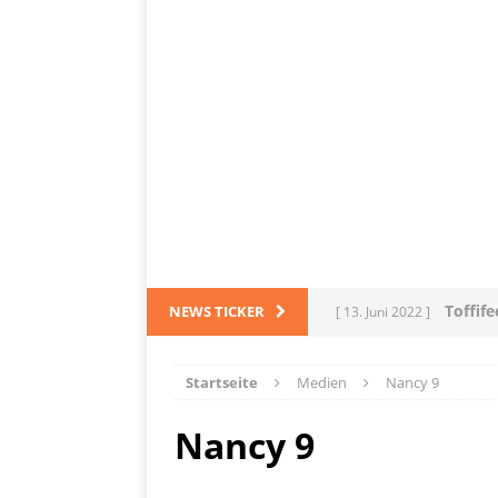
Toffif
NEWS TICKER
[ 13. Juni 2022 ]
Tortel
[ 4. März 2022 ]
Startseite
Medien
Nancy 9
PRODUKTVORSTELLUN
Nancy 9
L
[ 28. Dezember 2021 ]