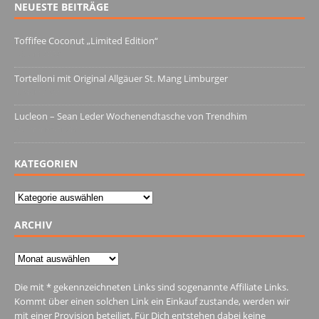
NEUESTE BEITRÄGE
Toffifee Coconut „Limited Edition“
13. Juni 2022
Tortelloni mit Original Allgäuer St. Mang Limburger
4. März 2022
Lucleon – Sean Leder Wochenendtasche von Trendhim
28. Dezember 2021
KATEGORIEN
Kategorien
ARCHIV
Archiv
Die mit * gekennzeichneten Links sind sogenannte Affiliate Links.
Kommt über einen solchen Link ein Einkauf zustande, werden wir
mit einer Provision beteiligt. Für Dich entstehen dabei keine