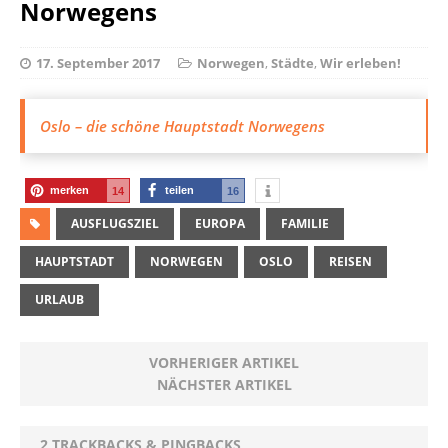
Norwegens
17. September 2017
Norwegen
,
Städte
,
Wir erleben!
Oslo – die schöne Hauptstadt Norwegens
merken
teilen
14
16
AUSFLUGSZIEL
EUROPA
FAMILIE
HAUPTSTADT
NORWEGEN
OSLO
REISEN
URLAUB
VORHERIGER ARTIKEL
NÄCHSTER ARTIKEL
2 TRACKBACKS & PINGBACKS