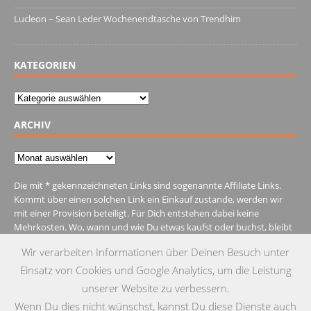
Lucleon – Sean Leder Wochenendtasche von Trendhim
28. Dezember 2021
KATEGORIEN
Kategorien
ARCHIV
Archiv
Die mit * gekennzeichneten Links sind sogenannte Affiliate Links.
Kommt über einen solchen Link ein Einkauf zustande, werden wir
mit einer Provision beteiligt. Für Dich entstehen dabei keine
Mehrkosten. Wo, wann und wie Du etwas kaufst oder buchst, bleibt
natürlich Dir überlassen.
Wir verarbeiten Informationen über Deinen Besuch unter
Einsatz von Cookies und Google Analytics, um die Leistung
unserer Website zu verbessern.
Wenn Du dies nicht wünschst, kannst Du diese Dienste auch