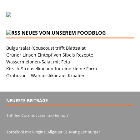
NEUES VON UNSEREM FOODBLOG
Bulgursalat (Couscous) trifft Blattsalat
Grüner Linsen Eintopf von Sibels Rezepte
Wassermelonen-Salat mit Feta
Kirsch-Streuselkuchen für eine kleine Form
Orahovac – Walnusslikör aus Kroatien
NEUESTE BEITRÄGE
Toffifee Coconut „Limited Edition“
13. Juni 2022
Tortelloni mit Original Allgäuer St. Mang Limburger
4. März 2022