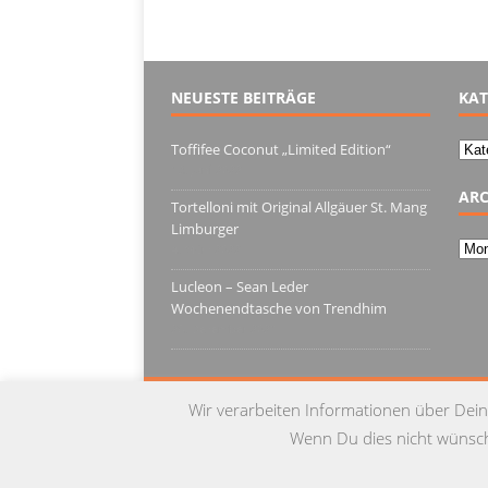
NEUESTE BEITRÄGE
KAT
Kate
Toffifee Coconut „Limited Edition“
13. Juni 2022
ARC
Tortelloni mit Original Allgäuer St. Mang
Limburger
Arch
4. März 2022
Lucleon – Sean Leder
Wochenendtasche von Trendhim
28. Dezember 2021
Wir verarbeiten Informationen über Dein
Wenn Du dies nicht wünschs
© Copyright 2015 by Testgulasch