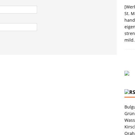
GEN
[Werb
St. M
ee Coconut „Limited Edition“
PRODUKTVORSTELLUNGEN
handw
eigen
stren
mild.
Bulgu
Grüne
Wass
Kirsc
Orah