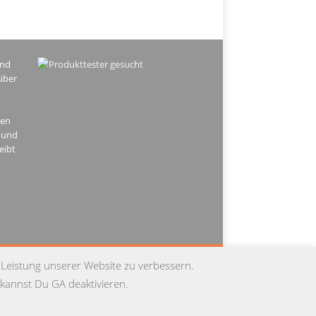
ind
über
hen
 und
eibt
PRESSUM
DATENSCHUTZ
KONTAKT
 Leistung unserer Website zu verbessern.
kannst Du GA deaktivieren.