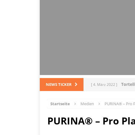
Tortel
NEWS TICKER
[ 4. März 2022 ]
PRODUKTVORSTELLUN
Startseite
Medien
PURINA® – Pro 
L
[ 28. Dezember 2021 ]
PURINA® – Pro Pl
PRODUKTVORSTELLUN
Me