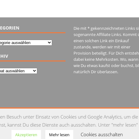
EGORIEN
Die mit * gekennzeichneten Links s
sogenannte Affiliate Links. Kommt 
einen solchen Link ein Einkauf
gorien
zustande, werden wir mit einer
Provision beteiligt. Für Dich entste
HIV
dabei keine Mehrkosten. Wo, wann
wie Du etwas kaufst oder buchst, bl
iv
natürlich Dir überlassen.
IM
en Besuch unter Einsatz von Cookies und Google Analytics, um die
t, kannst Du diese Dienste auch ausschalten. Unter "mehr lesen" 
Cookies ausschalten
Akzeptieren
Mehr lesen