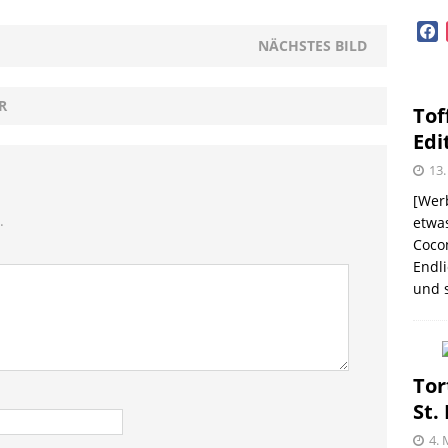
face
OPVORSTELLUNGEN
NÄCHSTES BILD
lloween mit Beerenweine
SHOPVORSTELLUNGEN
R
Tof
Beerenweine – ein Ritterfest auch für zu Hause
Edi
13.
[Werb
me – zweimal und nie wieder
SHOPVORSTELLUNGEN
.
etwas
Coco
 Kellogg ® Müslis – mit einem knackigen Crunch
Endli
und s
GEN
firsich-Maracuja Punsch aus dem Hause
KTVORSTELLUNGEN
Tor
St.
election des Jahres 2021 von Melitta® BellaCrema®
4. 