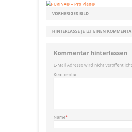
[ 5. Dezember 2021 ]
Mittelmeerraum
SH
VORHERIGES BILD
Ha
[ 11. Oktober 2021 ]
HINTERLASSE JETZT EINEN KOMMENTA
[ 28. September 2021 ]
SHOPVORSTELLUNGEN
Kommentar hinterlassen
my Ti
[ 10. April 2021 ]
E-Mail Adresse wird nicht veröffentlicht
W.K.
Kommentar
[ 9. Februar 2021 ]
PRODUKTVORSTELLUN
P
[ 19. Dezember 2020 ]
VERPOORTEN
PRODU
Name
*
S
[ 29. November 2020 ]