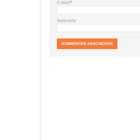
E-Mail
*
PRODUKTVORSTELLUN
Toffif
[ 13. Juni 2022 ]
Webseite