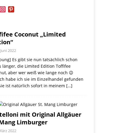
book
instagram
pinterest
fifee Coconut „Limited
tion“
 Juni 2022
ung] Es gibt sie nun tatsächlich schon
 länger, die Limited Edition Toffifee
nut, aber wer weiß wie lange noch 😉
ch habe ich sie im Einzelhandel gefunden
ie ist natürlich sofort in meinem
[…]
telloni mit Original Allgäuer
 Mang Limburger
März 2022