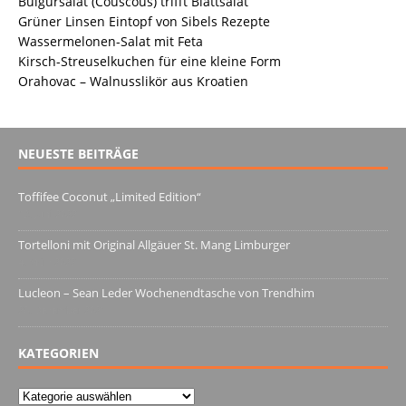
Bulgursalat (Couscous) trifft Blattsalat
Grüner Linsen Eintopf von Sibels Rezepte
Wassermelonen-Salat mit Feta
Kirsch-Streuselkuchen für eine kleine Form
Orahovac – Walnusslikör aus Kroatien
NEUESTE BEITRÄGE
Toffifee Coconut „Limited Edition“
13. Juni 2022
Tortelloni mit Original Allgäuer St. Mang Limburger
4. März 2022
Lucleon – Sean Leder Wochenendtasche von Trendhim
28. Dezember 2021
KATEGORIEN
Kategorien