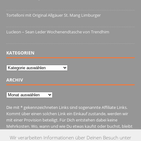
13. Juni 2022
Tortelloni mit Original Allgäuer St. Mang Limburger
4. März 2022
Lucleon – Sean Leder Wochenendtasche von Trendhim
28. Dezember 2021
KATEGORIEN
Kategorien
ARCHIV
Archiv
Die mit * gekennzeichneten Links sind sogenannte Affiliate Links.
Kommt über einen solchen Link ein Einkauf zustande, werden wir
mit einer Provision beteiligt. Für Dich entstehen dabei keine
Mehrkosten. Wo, wann und wie Du etwas kaufst oder buchst, bleibt
natürlich Dir überlassen.
Wir verarbeiten Informationen über Deinen Besuch unter