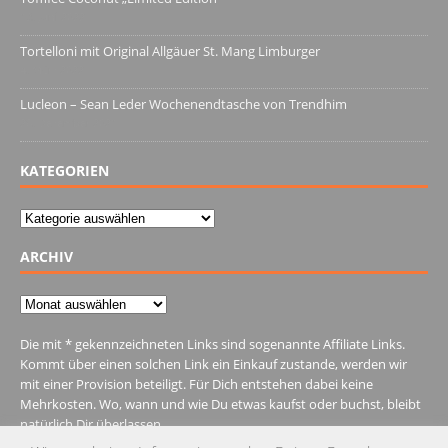
13. Juni 2022
Tortelloni mit Original Allgäuer St. Mang Limburger
4. März 2022
Lucleon – Sean Leder Wochenendtasche von Trendhim
28. Dezember 2021
KATEGORIEN
Kategorien
ARCHIV
Archiv
Die mit * gekennzeichneten Links sind sogenannte Affiliate Links.
Kommt über einen solchen Link ein Einkauf zustande, werden wir
mit einer Provision beteiligt. Für Dich entstehen dabei keine
Mehrkosten. Wo, wann und wie Du etwas kaufst oder buchst, bleibt
natürlich Dir überlassen.