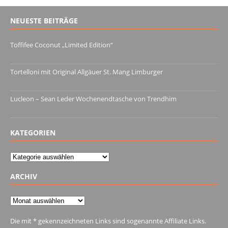
NEUESTE BEITRÄGE
Toffifee Coconut „Limited Edition“
13. Juni 2022
Tortelloni mit Original Allgäuer St. Mang Limburger
4. März 2022
Lucleon – Sean Leder Wochenendtasche von Trendhim
28. Dezember 2021
KATEGORIEN
Kategorien
ARCHIV
Archiv
Die mit * gekennzeichneten Links sind sogenannte Affiliate Links.