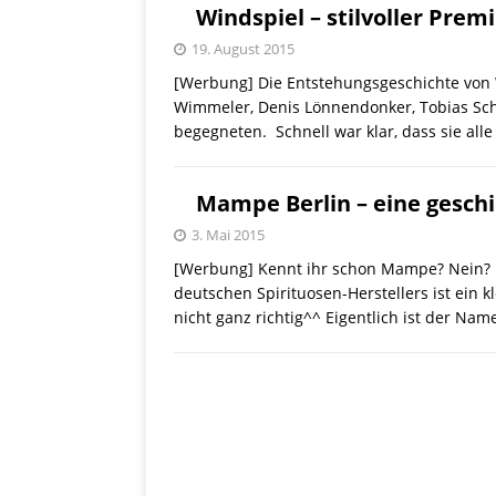
[ 28. September 2021 ]
Windspiel – stilvoller Prem
SHOPVORSTELLUNGEN
19. August 2015
[Werbung] Die Entstehungsgeschichte von 
my Ti
[ 10. April 2021 ]
Wimmeler, Denis Lönnendonker, Tobias Sch
begegneten. Schnell war klar, dass sie all
W.K.
[ 9. Februar 2021 ]
PRODUKTVORSTELLUN
Mampe Berlin – eine gesch
P
[ 19. Dezember 2020 ]
3. Mai 2015
[Werbung] Kennt ihr schon Mampe? Nein? D
VERPOORTEN
PRODU
deutschen Spirituosen-Herstellers ist ein k
nicht ganz richtig^^ Eigentlich ist der Na
S
[ 29. November 2020 ]
PRODUKTVORSTELLUN