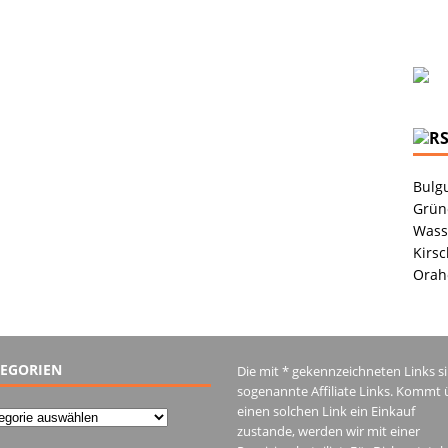
Bulgu
Grüne
Wass
Kirsc
Orah
EGORIEN
Die mit * gekennzeichneten Links s
sogenannte Affiliate Links. Kommt 
einen solchen Link ein Einkauf
gorien
zustande, werden wir mit einer