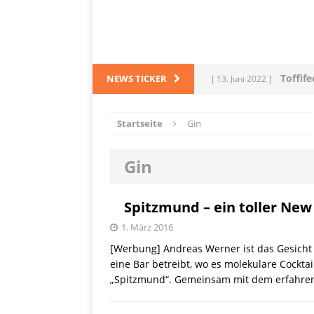
Toffif
NEWS TICKER
[ 13. Juni 2022 ]
Tortel
[ 4. März 2022 ]
Startseite
Gin
PRODUKTVORSTELLUN
Gin
L
[ 28. Dezember 2021 ]
PRODUKTVORSTELLUN
Spitzmund – ein toller New
Me
[ 5. Dezember 2021 ]
1. März 2016
[Werbung] Andreas Werner ist das Gesicht 
Mittelmeerraum
SH
eine Bar betreibt, wo es molekulare Cocktai
„Spitzmund“. Gemeinsam mit dem erfahren
Ha
[ 11. Oktober 2021 ]