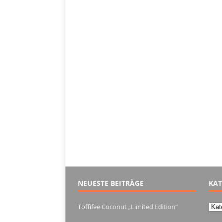
NEUESTE BEITRÄGE
KAT
Kate
Toffifee Coconut „Limited Edition“
13. Juni 2022