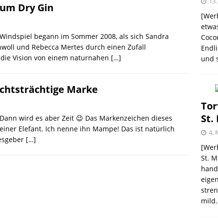
13.
ium Dry Gin
[Werb
etwas
Windspiel begann im Sommer 2008, als sich Sandra
Coco
me – zweimal und nie wieder
SHOPVORSTELLUNGEN
woll und Rebecca Mertes durch einen Zufall
Endli
e die Vision von einem naturnahen
[…]
und s
 Kellogg ® Müslis – mit einem knackigen Crunch
GEN
ichtsträchtige Marke
firsich-Maracuja Punsch aus dem Hause
Tor
St.
ann wird es aber Zeit 😉 Das Markenzeichen dieses
KTVORSTELLUNGEN
leiner Elefant. Ich nenne ihn Mampe! Das ist natürlich
4. 
mesgeber
[…]
election des Jahres 2021 von Melitta® BellaCrema®
[Werb
St. M
GEN
handw
eigen
stren
mild.