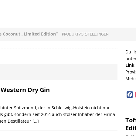
ee Coconut „Limited Edition“
PRODUKTVORSTELLUNGEN
loni mit Original Allgäuer St. Mang Limburger
Du li
unte
GEN
Link
Provi
ucleon – Sean Leder Wochenendtasche von Trendhim
Mehr
GEN
 Western Dry Gin
face
diterrane Delikatessen – Spezialitäten aus dem
hinter Spitzmund, der in Schleswig-Holstein nicht nur
OPVORSTELLUNGEN
ls gibt, sondern seit 2014 auch stolzer Inhaber der Firma
Tof
en Destillateur
[…]
lloween mit Beerenweine
SHOPVORSTELLUNGEN
Edi
Beerenweine – ein Ritterfest auch für zu Hause