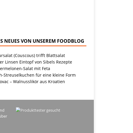
NEUES VON UNSEREM FOODBLOG
rsalat (Couscous) trifft Blattsalat
r Linsen Eintopf von Sibels Rezepte
ermelonen-Salat mit Feta
h-Streuselkuchen für eine kleine Form
ovac – Walnusslikör aus Kroatien
ind
über