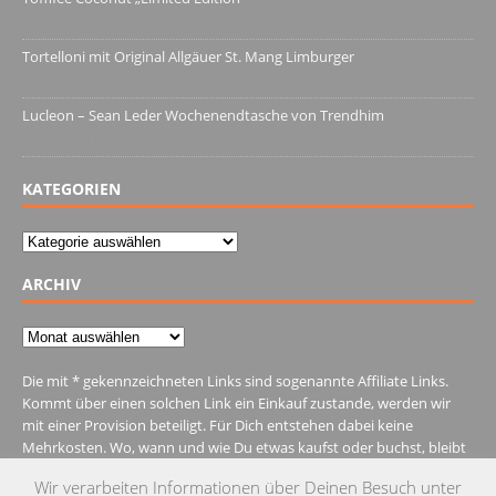
13. Juni 2022
Tortelloni mit Original Allgäuer St. Mang Limburger
4. März 2022
Lucleon – Sean Leder Wochenendtasche von Trendhim
28. Dezember 2021
KATEGORIEN
Kategorien
ARCHIV
Archiv
Die mit * gekennzeichneten Links sind sogenannte Affiliate Links.
Kommt über einen solchen Link ein Einkauf zustande, werden wir
mit einer Provision beteiligt. Für Dich entstehen dabei keine
Mehrkosten. Wo, wann und wie Du etwas kaufst oder buchst, bleibt
natürlich Dir überlassen.
Wir verarbeiten Informationen über Deinen Besuch unter