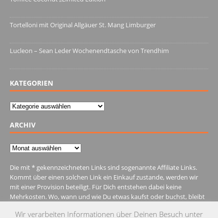
13. Juni 2022
Tortelloni mit Original Allgäuer St. Mang Limburger
4. März 2022
Lucleon – Sean Leder Wochenendtasche von Trendhim
28. Dezember 2021
KATEGORIEN
Kategorien
ARCHIV
Archiv
Die mit * gekennzeichneten Links sind sogenannte Affiliate Links.
Kommt über einen solchen Link ein Einkauf zustande, werden wir
mit einer Provision beteiligt. Für Dich entstehen dabei keine
Mehrkosten. Wo, wann und wie Du etwas kaufst oder buchst, bleibt
natürlich Dir überlassen.
Wir verarbeiten Informationen über Deinen Besuch unter