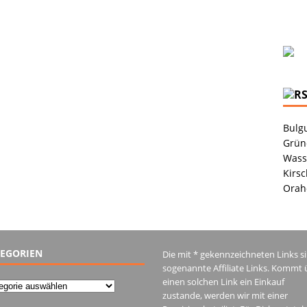
Bulgu
Grüne
Wass
Kirsc
Orah
EGORIEN
Die mit * gekennzeichneten Links s
sogenannte Affiliate Links. Kommt 
einen solchen Link ein Einkauf
gorien
zustande, werden wir mit einer