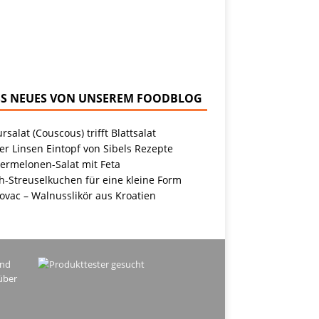
NEUES VON UNSEREM FOODBLOG
rsalat (Couscous) trifft Blattsalat
r Linsen Eintopf von Sibels Rezepte
ermelonen-Salat mit Feta
h-Streuselkuchen für eine kleine Form
ovac – Walnusslikör aus Kroatien
ind
über