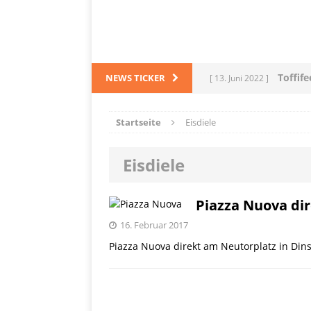
Toffif
NEWS TICKER
[ 13. Juni 2022 ]
Tortel
[ 4. März 2022 ]
Startseite
Eisdiele
PRODUKTVORSTELLUN
Eisdiele
L
[ 28. Dezember 2021 ]
PRODUKTVORSTELLUN
Piazza Nuova di
Me
[ 5. Dezember 2021 ]
16. Februar 2017
Piazza Nuova direkt am Neutorplatz in Din
Mittelmeerraum
SH
Ha
[ 11. Oktober 2021 ]