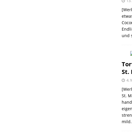
13.
[Werb
etwas
Coco
me – zweimal und nie wieder
SHOPVORSTELLUNGEN
Endli
und s
 Kellogg ® Müslis – mit einem knackigen Crunch
GEN
firsich-Maracuja Punsch aus dem Hause
Tor
St.
KTVORSTELLUNGEN
4. 
election des Jahres 2021 von Melitta® BellaCrema®
[Werb
St. M
GEN
handw
eigen
stren
mild.