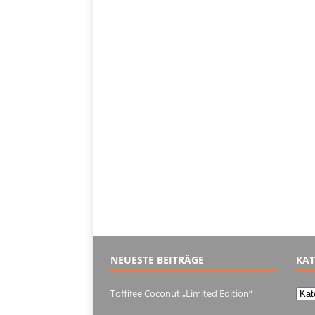
NEUESTE BEITRÄGE
KAT
Kate
Toffifee Coconut „Limited Edition“
13. Juni 2022