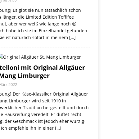
 Juni 2022
ung] Es gibt sie nun tatsächlich schon
 länger, die Limited Edition Toffifee
nut, aber wer weiß wie lange noch 😉
ch habe ich sie im Einzelhandel gefunden
ie ist natürlich sofort in meinem
[…]
telloni mit Original Allgäuer
 Mang Limburger
März 2022
ung] Der Käse-Klassiker Original Allgäuer
ang Limburger wird seit 1910 in
erklicher Tradition hergestellt und durch
e Hausreifung veredelt. Er duftet recht
g, der Geschmack ist jedoch eher würzig-
 Ich empfehle ihn in einer
[…]