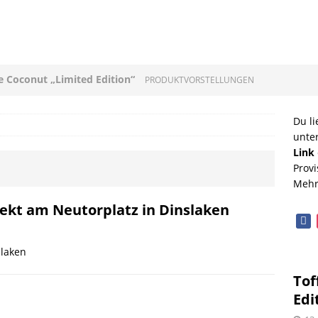
ee Coconut „Limited Edition“
PRODUKTVORSTELLUNGEN
loni mit Original Allgäuer St. Mang Limburger
Du li
unte
GEN
Link
Provi
ucleon – Sean Leder Wochenendtasche von Trendhim
Mehr
GEN
rekt am Neutorplatz in Dinslaken
face
diterrane Delikatessen – Spezialitäten aus dem
slaken
OPVORSTELLUNGEN
Tof
lloween mit Beerenweine
SHOPVORSTELLUNGEN
Edi
Beerenweine – ein Ritterfest auch für zu Hause