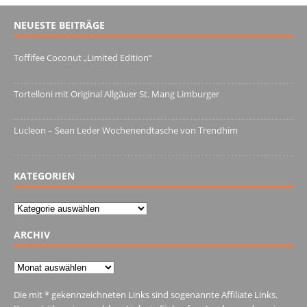
NEUESTE BEITRÄGE
Toffifee Coconut „Limited Edition“
13. Juni 2022
Tortelloni mit Original Allgäuer St. Mang Limburger
4. März 2022
Lucleon – Sean Leder Wochenendtasche von Trendhim
28. Dezember 2021
KATEGORIEN
Kategorien
ARCHIV
Archiv
Die mit * gekennzeichneten Links sind sogenannte Affiliate Links.