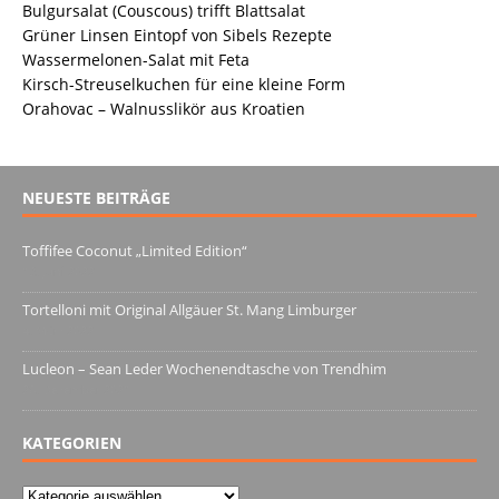
Bulgursalat (Couscous) trifft Blattsalat
Grüner Linsen Eintopf von Sibels Rezepte
Wassermelonen-Salat mit Feta
Kirsch-Streuselkuchen für eine kleine Form
Orahovac – Walnusslikör aus Kroatien
NEUESTE BEITRÄGE
Toffifee Coconut „Limited Edition“
13. Juni 2022
Tortelloni mit Original Allgäuer St. Mang Limburger
4. März 2022
Lucleon – Sean Leder Wochenendtasche von Trendhim
28. Dezember 2021
KATEGORIEN
Kategorien