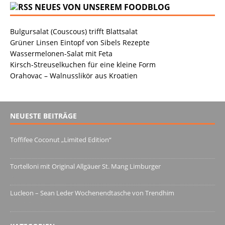
NEUES VON UNSEREM FOODBLOG
Bulgursalat (Couscous) trifft Blattsalat
Grüner Linsen Eintopf von Sibels Rezepte
Wassermelonen-Salat mit Feta
Kirsch-Streuselkuchen für eine kleine Form
Orahovac – Walnusslikör aus Kroatien
NEUESTE BEITRÄGE
Toffifee Coconut „Limited Edition“
13. Juni 2022
Tortelloni mit Original Allgäuer St. Mang Limburger
4. März 2022
Lucleon – Sean Leder Wochenendtasche von Trendhim
28. Dezember 2021