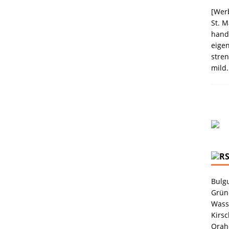
election des Jahres 2021 von Melitta® BellaCrema®
[Werb
St. M
GEN
handw
eigen
stren
mild.
Bulgu
Grüne
Wass
Kirsc
Orah