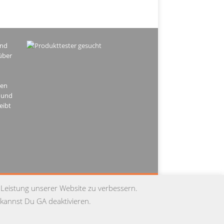
ind
über
hen
 und
eibt
PRESSUM
DATENSCHUTZ
KONTAKT
 Leistung unserer Website zu verbessern.
kannst Du GA deaktivieren.