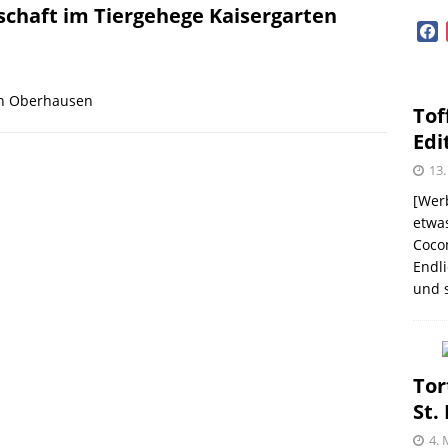
GEN
schaft im Tiergehege Kaisergarten
face
diterrane Delikatessen – Spezialitäten aus dem
OPVORSTELLUNGEN
en Oberhausen
Tof
lloween mit Beerenweine
SHOPVORSTELLUNGEN
Edi
Beerenweine – ein Ritterfest auch für zu Hause
13.
[Werb
etwas
Coco
me – zweimal und nie wieder
SHOPVORSTELLUNGEN
Endli
und s
 Kellogg ® Müslis – mit einem knackigen Crunch
GEN
firsich-Maracuja Punsch aus dem Hause
Tor
St.
KTVORSTELLUNGEN
4. 