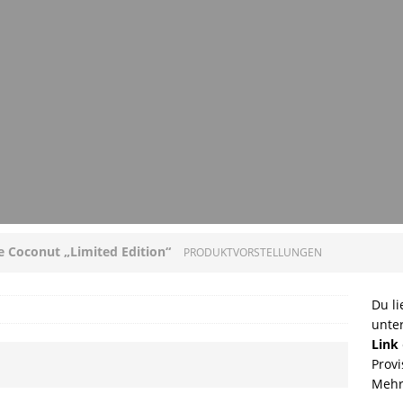
ee Coconut „Limited Edition“
PRODUKTVORSTELLUNGEN
loni mit Original Allgäuer St. Mang Limburger
Du li
unte
GEN
Link
Provi
ucleon – Sean Leder Wochenendtasche von Trendhim
Mehr