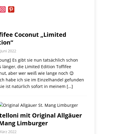
book
instagram
pinterest
fifee Coconut „Limited
tion“
 Juni 2022
ung] Es gibt sie nun tatsächlich schon
 länger, die Limited Edition Toffifee
nut, aber wer weiß wie lange noch 😉
ch habe ich sie im Einzelhandel gefunden
ie ist natürlich sofort in meinem
[…]
telloni mit Original Allgäuer
 Mang Limburger
März 2022