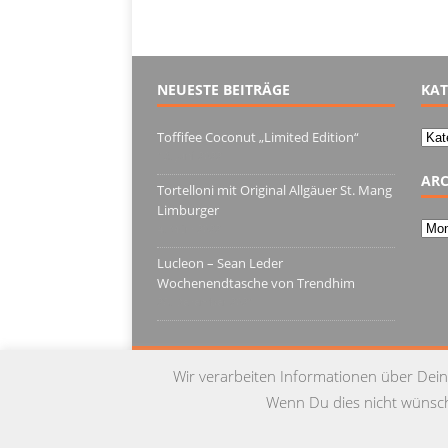
NEUESTE BEITRÄGE
KAT
Kate
Toffifee Coconut „Limited Edition“
13. Juni 2022
ARC
Tortelloni mit Original Allgäuer St. Mang
Limburger
Arch
4. März 2022
Lucleon – Sean Leder
Wochenendtasche von Trendhim
28. Dezember 2021
Wir verarbeiten Informationen über Dein
Wenn Du dies nicht wünschs
© Copyright 2015 by Testgulasch