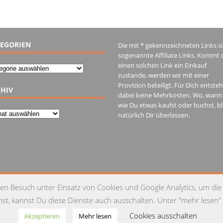
EGORIEN
Die mit * gekennzeichneten Links s
sogenannte Affiliate Links. Kommt 
einen solchen Link ein Einkauf
gorien
zustande, werden wir mit einer
Provision beteiligt. Für Dich entste
HIV
dabei keine Mehrkosten. Wo, wann
wie Du etwas kaufst oder buchst, bl
iv
natürlich Dir überlassen.
IM
en Besuch unter Einsatz von Cookies und Google Analytics, um die
t, kannst Du diese Dienste auch ausschalten. Unter "mehr lesen" 
Cookies ausschalten
Akzeptieren
Mehr lesen