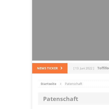
Toffif
NEWS TICKER
[ 13. Juni 2022 ]
Tortel
[ 4. März 2022 ]
Startseite
Patenschaft
PRODUKTVORSTELLUN
Patenschaft
L
[ 28. Dezember 2021 ]