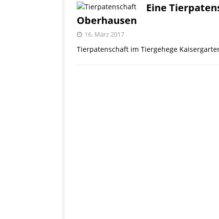
PRODUKTVORSTELLUN
Eine Tierpaten
Oberhausen
Me
[ 5. Dezember 2021 ]
16. März 2017
Mittelmeerraum
SH
Tierpatenschaft im Tiergehege Kaisergart
Ha
[ 11. Oktober 2021 ]
[ 28. September 2021 ]
SHOPVORSTELLUNGEN
my Ti
[ 10. April 2021 ]
W.K.
[ 9. Februar 2021 ]
PRODUKTVORSTELLUN
P
[ 19. Dezember 2020 ]
VERPOORTEN
PRODU