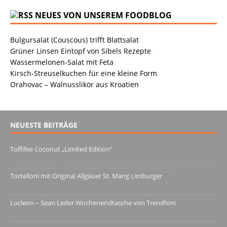
NEUES VON UNSEREM FOODBLOG
Bulgursalat (Couscous) trifft Blattsalat
Grüner Linsen Eintopf von Sibels Rezepte
Wassermelonen-Salat mit Feta
Kirsch-Streuselkuchen für eine kleine Form
Orahovac – Walnusslikör aus Kroatien
NEUESTE BEITRÄGE
Toffifee Coconut „Limited Edition“
13. Juni 2022
Tortelloni mit Original Allgäuer St. Mang Limburger
4. März 2022
Lucleon – Sean Leder Wochenendtasche von Trendhim
28. Dezember 2021