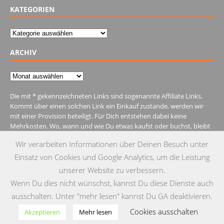
KATEGORIEN
Kategorien
ARCHIV
Archiv
Die mit * gekennzeichneten Links sind sogenannte Affiliate Links.
Kommt über einen solchen Link ein Einkauf zustande, werden wir
mit einer Provision beteiligt. Für Dich entstehen dabei keine
Mehrkosten. Wo, wann und wie Du etwas kaufst oder buchst, bleibt
natürlich Dir überlassen.
Wir verarbeiten Informationen über Deinen Besuch unter
Einsatz von Cookies und Google Analytics, um die Leistung
unserer Website zu verbessern.
Wenn Du dies nicht wünschst, kannst Du diese Dienste auch
IMPRESSUM
DATENSCHUTZ
KONTAKT
ausschalten. Unter "mehr lesen" kannst Du GA deaktivieren.
Cookies ausschalten
© Copyright 2015 by Testgulasch
Akzeptieren
Mehr lesen