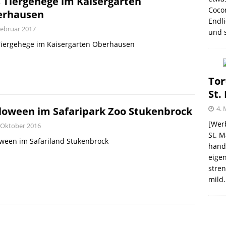
 Tiergehege im Kaisergarten
election des Jahres 2021 von Melitta® BellaCrema®
Coco
erhausen
Endli
GEN
Februar 2017
und s
Tiergehege im Kaisergarten Oberhausen
Tor
St.
4. 
loween im Safaripark Zoo Stukenbrock
[Werb
 Oktober 2016
St. M
ween im Safariland Stukenbrock
handw
eigen
stren
mild.