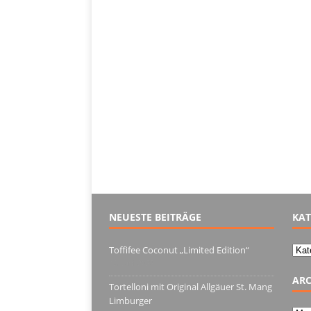
NEUESTE BEITRÄGE
KAT
Kate
Toffifee Coconut „Limited Edition“
13. Juni 2022
ARC
Tortelloni mit Original Allgäuer St. Mang
Limburger