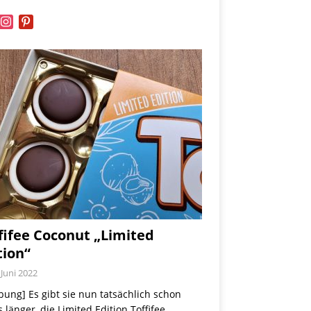
book
instagram
pinterest
fifee Coconut „Limited
tion“
 Juni 2022
ung] Es gibt sie nun tatsächlich schon
 länger, die Limited Edition Toffifee