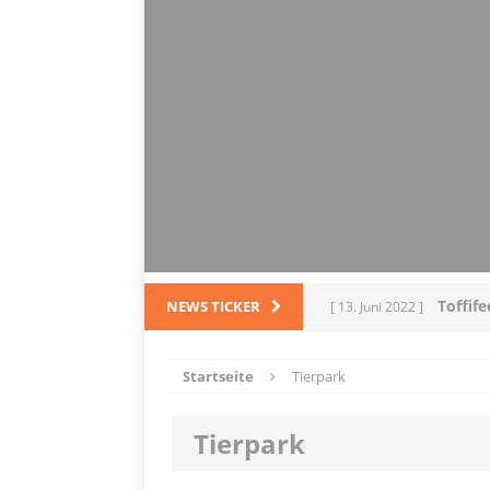
Toffif
NEWS TICKER
[ 13. Juni 2022 ]
Tortel
[ 4. März 2022 ]
Startseite
Tierpark
PRODUKTVORSTELLUN
Tierpark
L
[ 28. Dezember 2021 ]