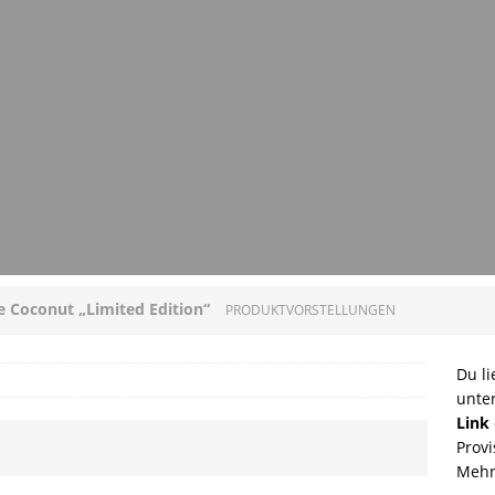
ee Coconut „Limited Edition“
PRODUKTVORSTELLUNGEN
loni mit Original Allgäuer St. Mang Limburger
Du li
unte
GEN
Link
Provi
ucleon – Sean Leder Wochenendtasche von Trendhim
Mehr