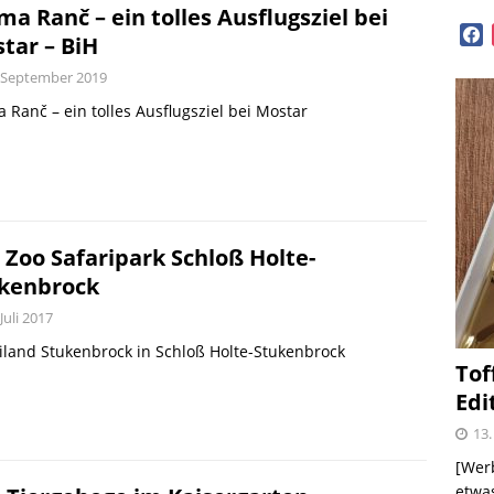
GEN
ma Ranč – ein tolles Ausflugsziel bei
face
tar – BiH
diterrane Delikatessen – Spezialitäten aus dem
 September 2019
OPVORSTELLUNGEN
 Ranč – ein tolles Ausflugsziel bei Mostar
lloween mit Beerenweine
SHOPVORSTELLUNGEN
Beerenweine – ein Ritterfest auch für zu Hause
 Zoo Safaripark Schloß Holte-
me – zweimal und nie wieder
SHOPVORSTELLUNGEN
kenbrock
 Juli 2017
 Kellogg ® Müslis – mit einem knackigen Crunch
iland Stukenbrock in Schloß Holte-Stukenbrock
Tof
GEN
Edi
firsich-Maracuja Punsch aus dem Hause
13.
KTVORSTELLUNGEN
[Werb
etwas