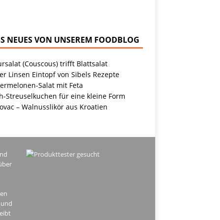
NEUES VON UNSEREM FOODBLOG
rsalat (Couscous) trifft Blattsalat
r Linsen Eintopf von Sibels Rezepte
ermelonen-Salat mit Feta
h-Streuselkuchen für eine kleine Form
ovac – Walnusslikör aus Kroatien
ind
über
hen
 und
eibt