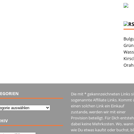
Bulgu
Grüne
Wass
Kirsc
Orah
EGORIEN
Die mit * gekennzeichneten Links s
sogenannte Affiliate Links. Kommt 
einen solchen Link ein Einkauf
gorien
zustande, werden wir mit einer
Provision beteiligt. Für Dich entste
HIV
dabei keine Mehrkosten. Wo, wann
wie Du etwas kaufst oder buchst, bl