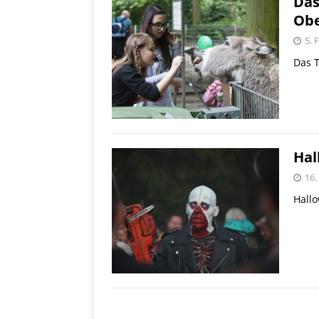
Das
S
[ 29. November 2020 ]
Ob
PRODUKTVORSTELLUN
5. 
Das 
Hal
16.
Hallo