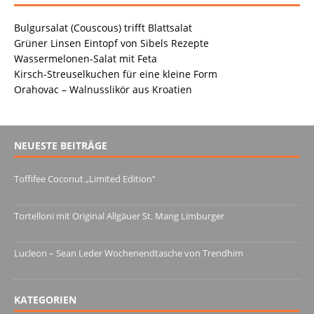
Bulgursalat (Couscous) trifft Blattsalat
Grüner Linsen Eintopf von Sibels Rezepte
Wassermelonen-Salat mit Feta
Kirsch-Streuselkuchen für eine kleine Form
Orahovac – Walnusslikör aus Kroatien
NEUESTE BEITRÄGE
Toffifee Coconut „Limited Edition“
13. Juni 2022
Tortelloni mit Original Allgäuer St. Mang Limburger
4. März 2022
Lucleon – Sean Leder Wochenendtasche von Trendhim
28. Dezember 2021
KATEGORIEN