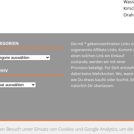
Wass
Kirsc
Orah
EGORIEN
Die mit * gekennzeichneten Links s
sogenannte Affiliate Links. Kommt 
einen solchen Link ein Einkauf
gorien
zustande, werden wir mit einer
Provision beteiligt. Für Dich entste
HIV
dabei keine Mehrkosten. Wo, wann
wie Du etwas kaufst oder buchst, bl
iv
natürlich Dir überlassen.
IM
en Besuch unter Einsatz von Cookies und Google Analytics, um die