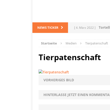
Tortel
NEWS TICKER
[ 4. März 2022 ]
PRODUKTVORSTELLUN
Startseite
Medien
Tierpatenschaft
L
[ 28. Dezember 2021 ]
Tierpatenschaft
PRODUKTVORSTELLUN
Me
[ 5. Dezember 2021 ]
Mittelmeerraum
SH
VORHERIGES BILD
Ha
[ 11. Oktober 2021 ]
HINTERLASSE JETZT EINEN KOMMENTA
[ 28. September 2021 ]