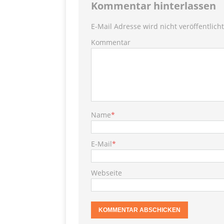
SHOPVORSTELLUNGEN
Kommentar hinterlassen
my Ti
[ 10. April 2021 ]
E-Mail Adresse wird nicht veröffentlicht
W.K.
Kommentar
[ 9. Februar 2021 ]
PRODUKTVORSTELLUN
P
[ 19. Dezember 2020 ]
VERPOORTEN
PRODU
Name
*
S
[ 29. November 2020 ]
E-Mail
*
PRODUKTVORSTELLUN
Toffif
[ 13. Juni 2022 ]
Webseite