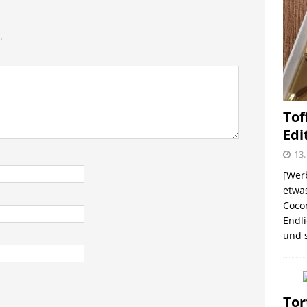
me – zweimal und nie wieder
SHOPVORSTELLUNGEN
.
 Kellogg ® Müslis – mit einem knackigen Crunch
GEN
Tof
firsich-Maracuja Punsch aus dem Hause
Edi
KTVORSTELLUNGEN
13.
election des Jahres 2021 von Melitta® BellaCrema®
[Werb
etwas
GEN
Coco
Endli
ee Coconut „Limited Edition“
PRODUKTVORSTELLUNGEN
und s
Tor