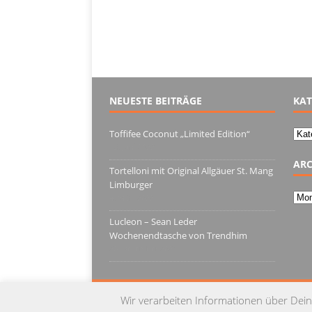
NEUESTE BEITRÄGE
KAT
Kate
Toffifee Coconut „Limited Edition“
13. Juni 2022
ARC
Tortelloni mit Original Allgäuer St. Mang
Limburger
Arch
4. März 2022
Lucleon – Sean Leder
Wochenendtasche von Trendhim
28. Dezember 2021
Wir verarbeiten Informationen über Dein