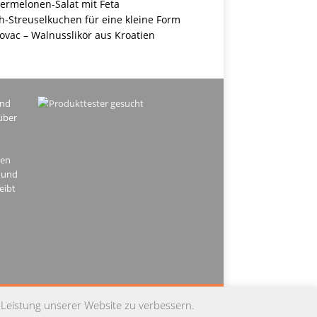
ermelonen-Salat mit Feta
h-Streuselkuchen für eine kleine Form
ovac – Walnusslikör aus Kroatien
ind
über
hen
 und
eibt
PRESSUM
DATENSCHUTZ
KONTAKT
 Leistung unserer Website zu verbessern.