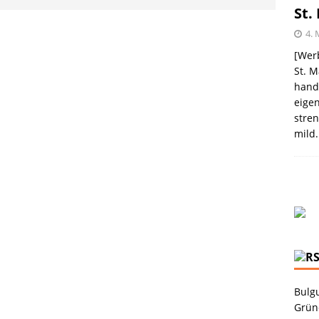
St.
4. 
[Werb
St. M
handw
eigen
stren
mild.
Bulgu
Grüne