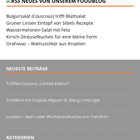
NEUES VON UNSEREM FOODBLOG
Bulgursalat (Couscous) trifft Blattsalat
Grüner Linsen Eintopf von Sibels Rezepte
Wassermelonen-Salat mit Feta
Kirsch-Streuselkuchen für eine kleine Form
Orahovac – Walnusslikör aus Kroatien
NEUESTE BEITRÄGE
Toffifee Coconut „Limited Edition“
13. Juni 2022
Tortelloni mit Original Allgäuer St. Mang Limburger
4. März 2022
Lucleon – Sean Leder Wochenendtasche von Trendhim
28. Dezember 2021
KATEGORIEN