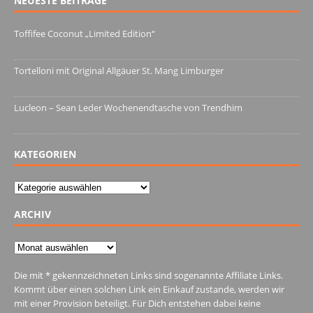
NEUESTE BEITRÄGE
Toffifee Coconut „Limited Edition“
13. Juni 2022
Tortelloni mit Original Allgäuer St. Mang Limburger
4. März 2022
Lucleon – Sean Leder Wochenendtasche von Trendhim
28. Dezember 2021
KATEGORIEN
Kategorien
ARCHIV
Archiv
Die mit * gekennzeichneten Links sind sogenannte Affiliate Links.
Kommt über einen solchen Link ein Einkauf zustande, werden wir
mit einer Provision beteiligt. Für Dich entstehen dabei keine