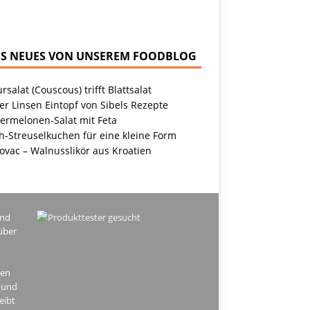
NEUES VON UNSEREM FOODBLOG
rsalat (Couscous) trifft Blattsalat
r Linsen Eintopf von Sibels Rezepte
ermelonen-Salat mit Feta
h-Streuselkuchen für eine kleine Form
ovac – Walnusslikör aus Kroatien
ind
über
hen
 und
eibt