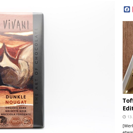
face
OPVORSTELLUNGEN
lloween mit Beerenweine
SHOPVORSTELLUNGEN
Beerenweine – ein Ritterfest auch für zu Hause
me – zweimal und nie wieder
SHOPVORSTELLUNGEN
 Kellogg ® Müslis – mit einem knackigen Crunch
GEN
Tof
firsich-Maracuja Punsch aus dem Hause
Edi
KTVORSTELLUNGEN
13.
election des Jahres 2021 von Melitta® BellaCrema®
[Werb
etwas