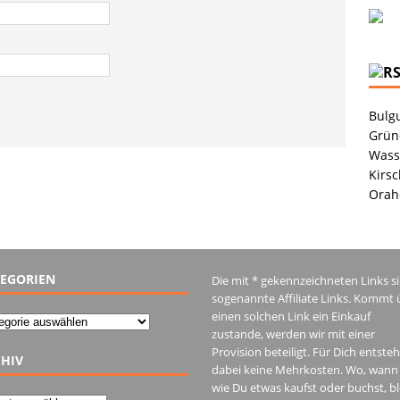
Bulgu
Grüne
Wass
Kirsc
Orah
EGORIEN
Die mit * gekennzeichneten Links s
sogenannte Affiliate Links. Kommt 
einen solchen Link ein Einkauf
gorien
zustande, werden wir mit einer
Provision beteiligt. Für Dich entste
HIV
dabei keine Mehrkosten. Wo, wann
wie Du etwas kaufst oder buchst, bl