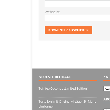
Webseite
NEUESTE BEITRÄGE
KAT
Kate
Toffifee Coconut „Limited Edition“
13. Juni 2022
ARC
Tortelloni mit Original Allgäuer St. Mang
Limburger