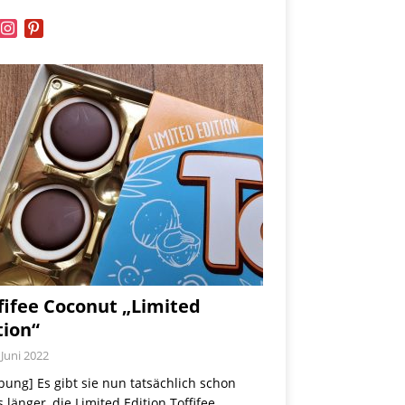
book
instagram
pinterest
fifee Coconut „Limited
tion“
 Juni 2022
ung] Es gibt sie nun tatsächlich schon
 länger, die Limited Edition Toffifee