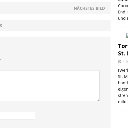
GEN
Coco
NÄCHSTES BILD
Endli
ee Coconut „Limited Edition“
PRODUKTVORSTELLUNGEN
und s
R
Tor
St.
.
4. 
[Werb
St. M
handw
eigen
stren
mild.