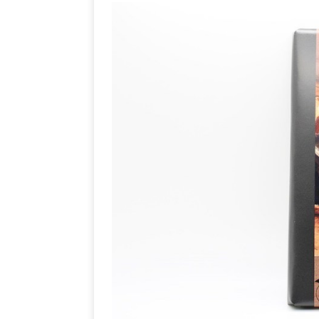
[ 5. Dezember 2021 ]
Mittelmeerraum
SH
Ha
[ 11. Oktober 2021 ]
[ 28. September 2021 ]
SHOPVORSTELLUNGEN
my Ti
[ 10. April 2021 ]
W.K.
[ 9. Februar 2021 ]
PRODUKTVORSTELLUN
P
[ 19. Dezember 2020 ]
VERPOORTEN
PRODU
S
[ 29. November 2020 ]