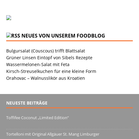
NEUES VON UNSEREM FOODBLOG
Bulgursalat (Couscous) trifft Blattsalat
Grüner Linsen Eintopf von Sibels Rezepte
Wassermelonen-Salat mit Feta
Kirsch-Streuselkuchen für eine kleine Form
Orahovac – Walnusslikör aus Kroatien
NEUESTE BEITRÄGE
Toffifee Coconut „Limited Edition“
13. Juni 2022
Tortelloni mit Original Allgäuer St. Mang Limburger