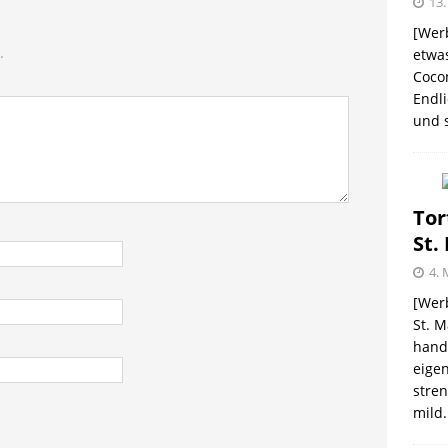
13.
[Werb
.
etwas
Coco
me – zweimal und nie wieder
SHOPVORSTELLUNGEN
Endli
und s
 Kellogg ® Müslis – mit einem knackigen Crunch
GEN
firsich-Maracuja Punsch aus dem Hause
Tor
St.
KTVORSTELLUNGEN
4. 
election des Jahres 2021 von Melitta® BellaCrema®
[Werb
St. M
GEN
handw
eigen
stren
mild.