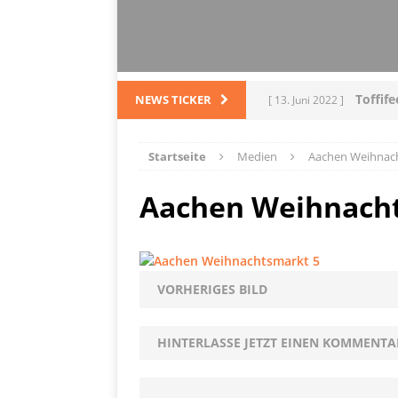
Toffif
NEWS TICKER
[ 13. Juni 2022 ]
Tortel
[ 4. März 2022 ]
Startseite
Medien
Aachen Weihnac
PRODUKTVORSTELLUN
Aachen Weihnach
L
[ 28. Dezember 2021 ]
PRODUKTVORSTELLUN
Me
[ 5. Dezember 2021 ]
VORHERIGES BILD
Mittelmeerraum
SH
HINTERLASSE JETZT EINEN KOMMENTA
Ha
[ 11. Oktober 2021 ]