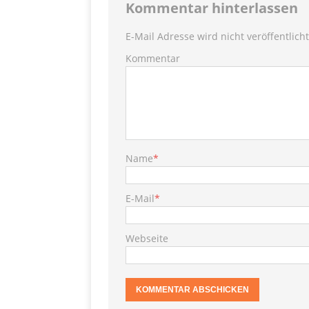
[ 28. September 2021 ]
Kommentar hinterlassen
SHOPVORSTELLUNGEN
E-Mail Adresse wird nicht veröffentlicht
my Ti
Kommentar
[ 10. April 2021 ]
W.K.
[ 9. Februar 2021 ]
PRODUKTVORSTELLUN
P
[ 19. Dezember 2020 ]
Name
*
VERPOORTEN
PRODU
E-Mail
*
S
[ 29. November 2020 ]
PRODUKTVORSTELLUN
Webseite