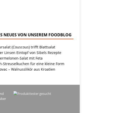
NEUES VON UNSEREM FOODBLOG
rsalat (Couscous) trifft Blattsalat
r Linsen Eintopf von Sibels Rezepte
ermelonen-Salat mit Feta
h-Streuselkuchen für eine kleine Form
ovac – Walnusslikör aus Kroatien
ind
über