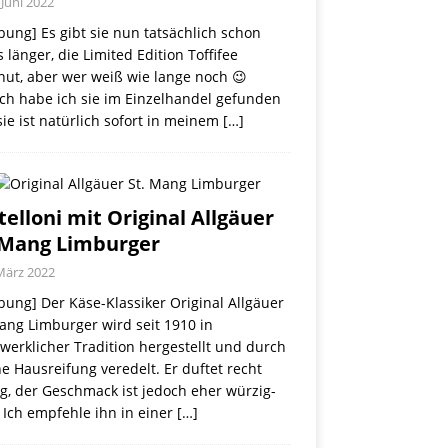
 Juni 2022
ung] Es gibt sie nun tatsächlich schon
 länger, die Limited Edition Toffifee
nut, aber wer weiß wie lange noch 😉
ch habe ich sie im Einzelhandel gefunden
ie ist natürlich sofort in meinem
[…]
telloni mit Original Allgäuer
 Mang Limburger
März 2022
ung] Der Käse-Klassiker Original Allgäuer
ang Limburger wird seit 1910 in
erklicher Tradition hergestellt und durch
e Hausreifung veredelt. Er duftet recht
g, der Geschmack ist jedoch eher würzig-
 Ich empfehle ihn in einer
[…]