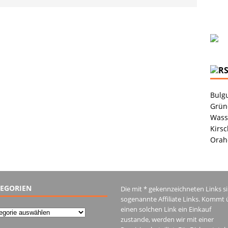
Bulgu
Grüne
Wass
Kirsc
Orah
EGORIEN
Die mit * gekennzeichneten Links s
sogenannte Affiliate Links. Kommt 
einen solchen Link ein Einkauf
gorien
zustande, werden wir mit einer