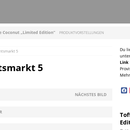
ee Coconut „Limited Edition“
PRODUKTVORSTELLUNGEN
loni mit Original Allgäuer St. Mang Limburger
Du li
htsmarkt 5
unte
GEN
Link
tsmarkt 5
Provi
ucleon – Sean Leder Wochenendtasche von Trendhim
Mehr
GEN
face
diterrane Delikatessen – Spezialitäten aus dem
NÄCHSTES BILD
OPVORSTELLUNGEN
R
Tof
lloween mit Beerenweine
SHOPVORSTELLUNGEN
Edi
Beerenweine – ein Ritterfest auch für zu Hause