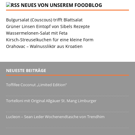
NEUES VON UNSEREM FOODBLOG
Bulgursalat (Couscous) trifft Blattsalat
Grüner Linsen Eintopf von Sibels Rezepte
Wassermelonen-Salat mit Feta
Kirsch-Streuselkuchen für eine kleine Form
Orahovac – Walnusslikör aus Kroatien
NEUESTE BEITRÄGE
Toffifee Coconut „Limited Edition“
13. Juni 2022
Tortelloni mit Original Allgäuer St. Mang Limburger
4. März 2022
Lucleon – Sean Leder Wochenendtasche von Trendhim
28. Dezember 2021