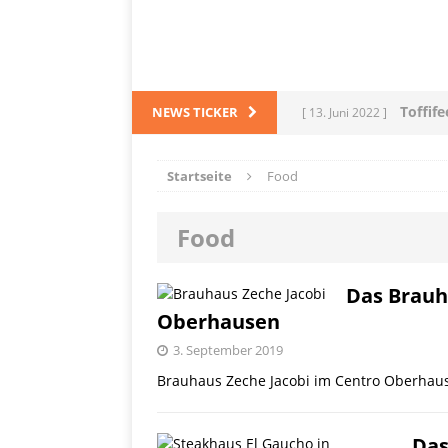
Toffif
NEWS TICKER
[ 13. Juni 2022 ]
Tortel
[ 4. März 2022 ]
Startseite
Food
PRODUKTVORSTELLUN
Food
L
[ 28. Dezember 2021 ]
PRODUKTVORSTELLUN
Das Brauh
Oberhausen
Me
[ 5. Dezember 2021 ]
3. September 2019
Mittelmeerraum
SH
Brauhaus Zeche Jacobi im Centro Oberhau
Ha
[ 11. Oktober 2021 ]
Das