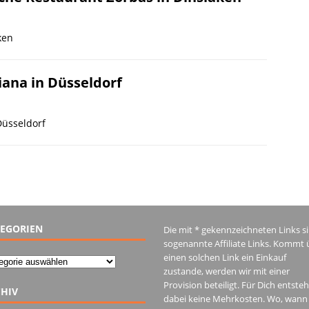
ken
iana in Düsseldorf
Düsseldorf
EGORIEN
Die mit * gekennzeichneten Links s
sogenannte Affiliate Links. Kommt 
einen solchen Link ein Einkauf
gorien
zustande, werden wir mit einer
Provision beteiligt. Für Dich entste
HIV
dabei keine Mehrkosten. Wo, wann