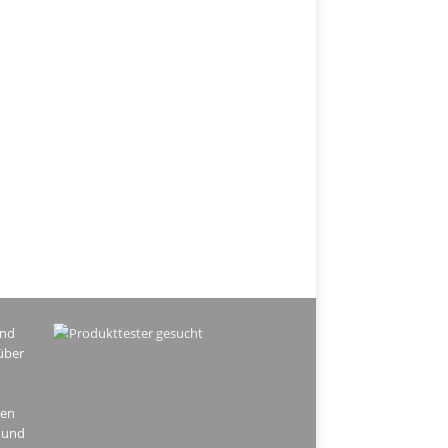
ind
über
hen
 und