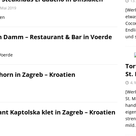
13.
 Mai 2019
[Werb
etwas
ken
Coco
me – zweimal und nie wieder
SHOPVORSTELLUNGEN
Endli
 Damm – Restaurant & Bar in Voerde
und s
 Kellogg ® Müslis – mit einem knackigen Crunch
GEN
Voerde
firsich-Maracuja Punsch aus dem Hause
Tor
St.
horn in Zagreb – Kroatien
KTVORSTELLUNGEN
4. 
election des Jahres 2021 von Melitta® BellaCrema®
[Werb
St. M
GEN
handw
nt Kaptolska klet in Zagreb – Kroatien
eigen
stren
mild.