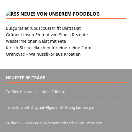
NEUES VON UNSEREM FOODBLOG
Bulgursalat (Couscous) trifft Blattsalat
Grüner Linsen Eintopf von Sibels Rezepte
Wassermelonen-Salat mit Feta
Kirsch-Streuselkuchen für eine kleine Form
Orahovac – Walnusslikör aus Kroatien
NEUESTE BEITRÄGE
Toffifee Coconut „Limited Edition“
13. Juni 2022
Tortelloni mit Original Allgäuer St. Mang Limburger
4. März 2022
Lucleon – Sean Leder Wochenendtasche von Trendhim
28. Dezember 2021