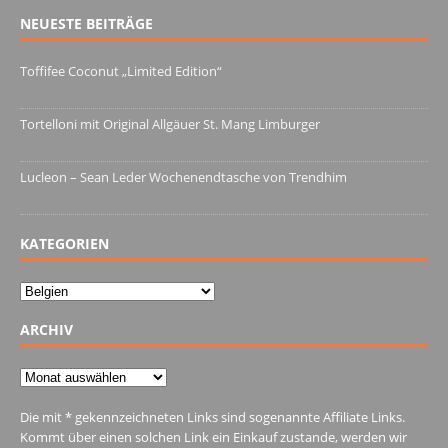
NEUESTE BEITRÄGE
Toffifee Coconut „Limited Edition“
13. Juni 2022
Tortelloni mit Original Allgäuer St. Mang Limburger
4. März 2022
Lucleon – Sean Leder Wochenendtasche von Trendhim
28. Dezember 2021
KATEGORIEN
Kategorien
ARCHIV
Archiv
Die mit * gekennzeichneten Links sind sogenannte Affiliate Links.
Kommt über einen solchen Link ein Einkauf zustande, werden wir