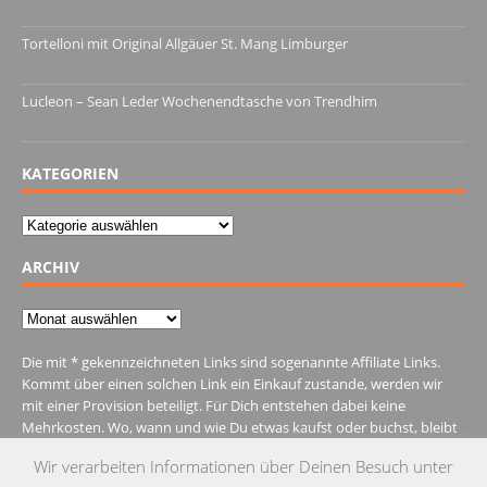
13. Juni 2022
Tortelloni mit Original Allgäuer St. Mang Limburger
4. März 2022
Lucleon – Sean Leder Wochenendtasche von Trendhim
28. Dezember 2021
KATEGORIEN
Kategorien
ARCHIV
Archiv
Die mit * gekennzeichneten Links sind sogenannte Affiliate Links.
Kommt über einen solchen Link ein Einkauf zustande, werden wir
mit einer Provision beteiligt. Für Dich entstehen dabei keine
Mehrkosten. Wo, wann und wie Du etwas kaufst oder buchst, bleibt
natürlich Dir überlassen.
Wir verarbeiten Informationen über Deinen Besuch unter