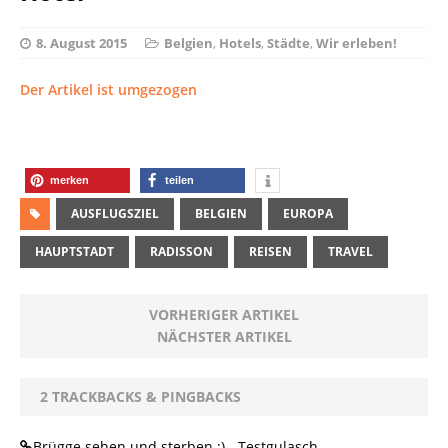
8. August 2015
Belgien
,
Hotels
,
Städte
,
Wir erleben!
Der Artikel ist umgezogen
merken
teilen
AUSFLUGSZIEL
BELGIEN
EUROPA
HAUPTSTADT
RADISSON
REISEN
TRAVEL
VORHERIGER ARTIKEL
NÄCHSTER ARTIKEL
2 TRACKBACKS & PINGBACKS
Brügge sehen und sterben ;) - Testgulasch