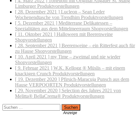
[ 4. März 2022 ]
Tortelloni mit Original Allgäuer St. Mang
Limburger
Produktvorstellungen
[ 28. Dezember 2021 ]
Lucleon – Sean Leder
Wochenendtasche von Trendhim
Produktvorstellungen
[ 5. Dezember 2021 ]
Mediterrane Delikatessen –
Spezialitäten aus dem Mittelmeerraum
Shopvorstellungen
[ 11. Oktober 2021 ]
Halloween mit Beerenweine
Shopvorstellungen
[ 28. September 2021 ]
Beerenweine – ein Ritterfest auch für
zu Hause
Shopvorstellungen
[ 10. April 2021 ]
my Time – zweimal und nie wieder
Shopvorstellungen
[ 9. Februar 2021 ]
W.K. Kellogg ® Müslis – mit einem
knackigen Crunch
Produktvorstellungen
[ 19. Dezember 2020 ]
Pfirsich-Maracuja Punsch aus dem
Hause VERPOORTEN
Produktvorstellungen
[ 29. November 2020 ]
Selection des Jahres 2021 von
Melitta® BellaCrema®
Produktvorstellungen
Suchen
nach: