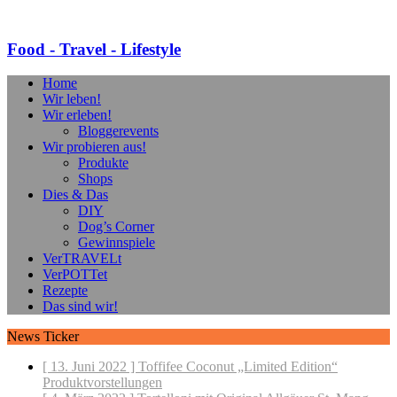
Food - Travel - Lifestyle
Home
Wir leben!
Wir erleben!
Bloggerevents
Wir probieren aus!
Produkte
Shops
Dies & Das
DIY
Dog’s Corner
Gewinnspiele
VerTRAVELt
VerPOTTet
Rezepte
Das sind wir!
News Ticker
[ 13. Juni 2022 ]
Toffifee Coconut „Limited Edition“
Produktvorstellungen