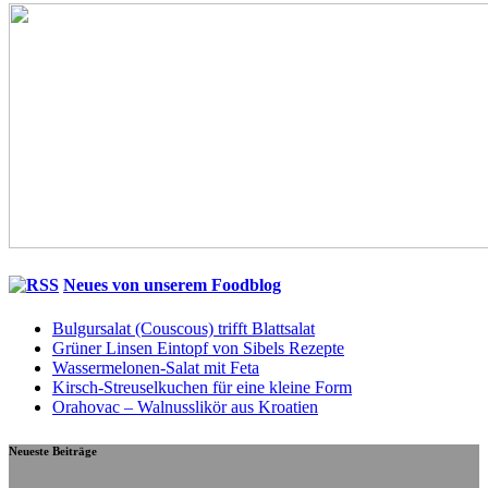
Neues von unserem Foodblog
Bulgursalat (Couscous) trifft Blattsalat
Grüner Linsen Eintopf von Sibels Rezepte
Wassermelonen-Salat mit Feta
Kirsch-Streuselkuchen für eine kleine Form
Orahovac – Walnusslikör aus Kroatien
Neueste Beiträge