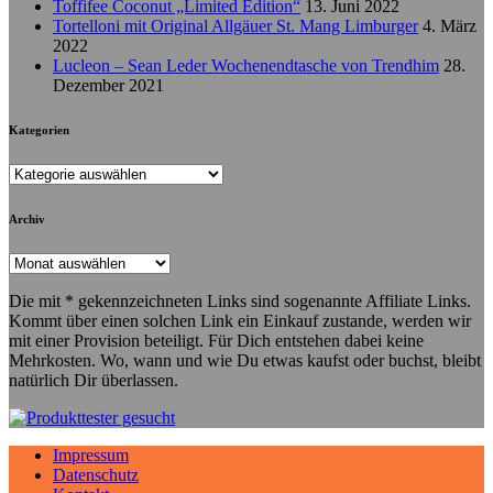
Toffifee Coconut „Limited Edition“
13. Juni 2022
Tortelloni mit Original Allgäuer St. Mang Limburger
4. März
2022
Lucleon – Sean Leder Wochenendtasche von Trendhim
28.
Dezember 2021
Kategorien
Kategorien
Archiv
Archiv
Die mit * gekennzeichneten Links sind sogenannte Affiliate Links.
Kommt über einen solchen Link ein Einkauf zustande, werden wir
mit einer Provision beteiligt. Für Dich entstehen dabei keine
Mehrkosten. Wo, wann und wie Du etwas kaufst oder buchst, bleibt
natürlich Dir überlassen.
Impressum
Datenschutz