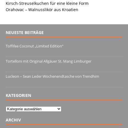
Kirsch-Streuselkuchen für eine kleine Form
Orahovac – Walnusslikör aus Kroatien
NEUESTE BEITRÄGE
Toffifee Coconut „Limited Edition“
13. Juni 2022
Tortelloni mit Original Allgäuer St. Mang Limburger
4. März 2022
Lucleon – Sean Leder Wochenendtasche von Trendhim
28. Dezember 2021
KATEGORIEN
Kategorien
ARCHIV