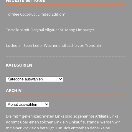
NEUESTE BEITRÄGE
Toffifee Coconut „Limited Edition“
13. Juni 2022
Tortelloni mit Original Allgäuer St. Mang Limburger
4. März 2022
Lucleon – Sean Leder Wochenendtasche von Trendhim
28. Dezember 2021
KATEGORIEN
Kategorien
ARCHIV
Archiv
Die mit * gekennzeichneten Links sind sogenannte Affiliate Links.
Kommt über einen solchen Link ein Einkauf zustande, werden wir
mit einer Provision beteiligt. Für Dich entstehen dabei keine