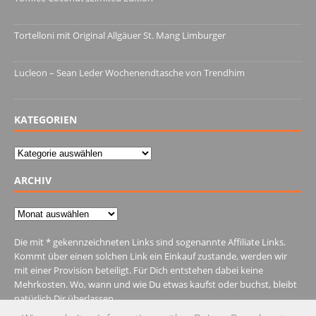
13. Juni 2022
Tortelloni mit Original Allgäuer St. Mang Limburger
4. März 2022
Lucleon – Sean Leder Wochenendtasche von Trendhim
28. Dezember 2021
KATEGORIEN
Kategorien
ARCHIV
Archiv
Die mit * gekennzeichneten Links sind sogenannte Affiliate Links.
Kommt über einen solchen Link ein Einkauf zustande, werden wir
mit einer Provision beteiligt. Für Dich entstehen dabei keine
Mehrkosten. Wo, wann und wie Du etwas kaufst oder buchst, bleibt
natürlich Dir überlassen.