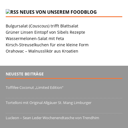
NEUES VON UNSEREM FOODBLOG
Bulgursalat (Couscous) trifft Blattsalat
Grüner Linsen Eintopf von Sibels Rezepte
Wassermelonen-Salat mit Feta
Kirsch-Streuselkuchen für eine kleine Form
Orahovac – Walnusslikör aus Kroatien
NEUESTE BEITRÄGE
Toffifee Coconut „Limited Edition“
13. Juni 2022
Tortelloni mit Original Allgäuer St. Mang Limburger
4. März 2022
Lucleon – Sean Leder Wochenendtasche von Trendhim
28. Dezember 2021