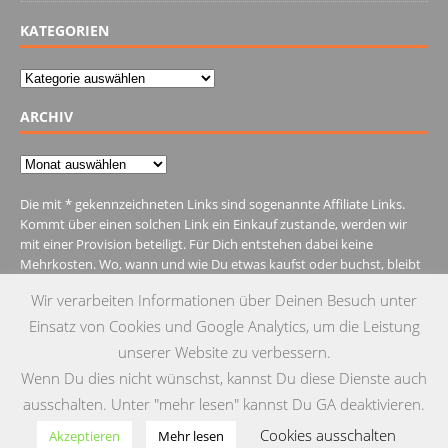
KATEGORIEN
Kategorien
ARCHIV
Archiv
Die mit * gekennzeichneten Links sind sogenannte Affiliate Links.
Kommt über einen solchen Link ein Einkauf zustande, werden wir
mit einer Provision beteiligt. Für Dich entstehen dabei keine
Mehrkosten. Wo, wann und wie Du etwas kaufst oder buchst, bleibt
natürlich Dir überlassen.
Wir verarbeiten Informationen über Deinen Besuch unter
Einsatz von Cookies und Google Analytics, um die Leistung
unserer Website zu verbessern.
Wenn Du dies nicht wünschst, kannst Du diese Dienste auch
IMPRESSUM
DATENSCHUTZ
KONTAKT
ausschalten. Unter "mehr lesen" kannst Du GA deaktivieren.
Cookies ausschalten
© Copyright 2015 by Testgulasch
Akzeptieren
Mehr lesen