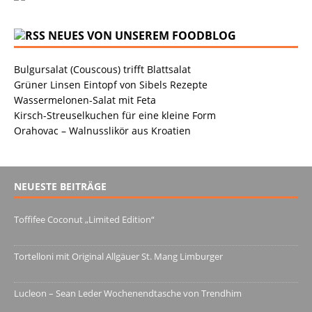
NEUES VON UNSEREM FOODBLOG
Bulgursalat (Couscous) trifft Blattsalat
Grüner Linsen Eintopf von Sibels Rezepte
Wassermelonen-Salat mit Feta
Kirsch-Streuselkuchen für eine kleine Form
Orahovac – Walnusslikör aus Kroatien
NEUESTE BEITRÄGE
Toffifee Coconut „Limited Edition“
13. Juni 2022
Tortelloni mit Original Allgäuer St. Mang Limburger
4. März 2022
Lucleon – Sean Leder Wochenendtasche von Trendhim
28. Dezember 2021