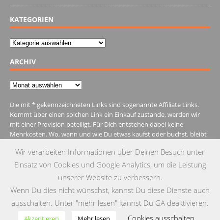
KATEGORIEN
Kategorien
ARCHIV
Archiv
Die mit * gekennzeichneten Links sind sogenannte Affiliate Links.
Kommt über einen solchen Link ein Einkauf zustande, werden wir
mit einer Provision beteiligt. Für Dich entstehen dabei keine
Mehrkosten. Wo, wann und wie Du etwas kaufst oder buchst, bleibt
natürlich Dir überlassen.
Wir verarbeiten Informationen über Deinen Besuch unter
Einsatz von Cookies und Google Analytics, um die Leistung
unserer Website zu verbessern.
Wenn Du dies nicht wünschst, kannst Du diese Dienste auch
IMPRESSUM
DATENSCHUTZ
KONTAKT
ausschalten. Unter "mehr lesen" kannst Du GA deaktivieren.
Cookies ausschalten
© Copyright 2015 by Testgulasch
Akzeptieren
Mehr lesen