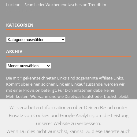
Lucleon – Sean Leder Wochenendtasche von Trendhim
28. Dezember 2021
KATEGORIEN
Kategorien
ARCHIV
Archiv
Die mit * gekennzeichneten Links sind sogenannte Affiliate Links.
Kommt über einen solchen Link ein Einkauf zustande, werden wir
mit einer Provision beteiligt. Für Dich entstehen dabei keine
Mehrkosten. Wo, wann und wie Du etwas kaufst oder buchst, bleibt
natürlich Dir überlassen.
Wir verarbeiten Informationen über Deinen Besuch unter
Einsatz von Cookies und Google Analytics, um die Leistung
unserer Website zu verbessern.
Wenn Du dies nicht wünschst, kannst Du diese Dienste auch
IMPRESSUM
DATENSCHUTZ
KONTAKT