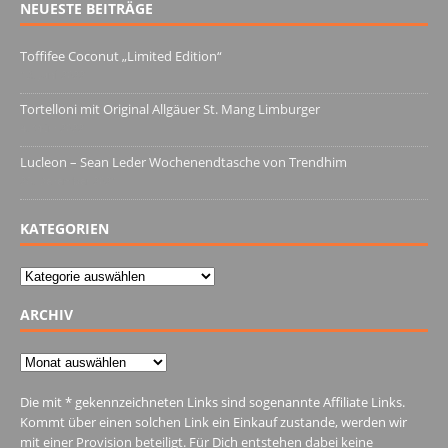
NEUESTE BEITRÄGE
Toffifee Coconut „Limited Edition“
13. Juni 2022
Tortelloni mit Original Allgäuer St. Mang Limburger
4. März 2022
Lucleon – Sean Leder Wochenendtasche von Trendhim
28. Dezember 2021
KATEGORIEN
Kategorien
ARCHIV
Archiv
Die mit * gekennzeichneten Links sind sogenannte Affiliate Links.
Kommt über einen solchen Link ein Einkauf zustande, werden wir
mit einer Provision beteiligt. Für Dich entstehen dabei keine