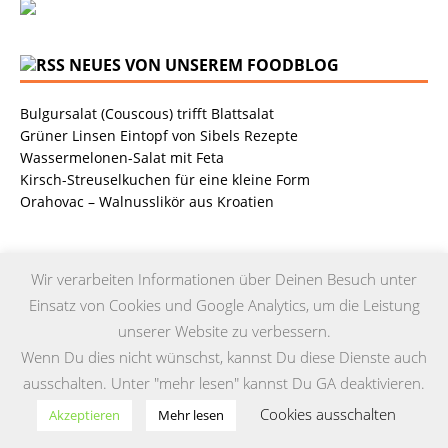
NEUES VON UNSEREM FOODBLOG
Bulgursalat (Couscous) trifft Blattsalat
Grüner Linsen Eintopf von Sibels Rezepte
Wassermelonen-Salat mit Feta
Kirsch-Streuselkuchen für eine kleine Form
Orahovac – Walnusslikör aus Kroatien
Wir verarbeiten Informationen über Deinen Besuch unter
NEUESTE BEITRÄGE
Einsatz von Cookies und Google Analytics, um die Leistung
Toffifee Coconut „Limited Edition“
unserer Website zu verbessern.
13. Juni 2022
Wenn Du dies nicht wünschst, kannst Du diese Dienste auch
Tortelloni mit Original Allgäuer St. Mang Limburger
ausschalten. Unter "mehr lesen" kannst Du GA deaktivieren.
4. März 2022
Cookies ausschalten
Akzeptieren
Mehr lesen
Lucleon – Sean Leder Wochenendtasche von Trendhim